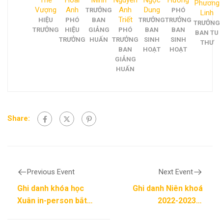
Phương
Vượng
Anh
Anh
Dung
TRƯỞNG
PHÓ
Linh
Triết
HIỆU
PHÓ
BAN
TRƯỞNG
TRƯỞNG
TRƯỞNG
TRƯỞNG
HIỆU
GIẢNG
PHÓ
BAN
BAN
BAN TU
TRƯỞNG
HUẤN
TRƯỞNG
SINH
SINH
THƯ
BAN
HOẠT
HOẠT
GIẢNG
HUẤN
Share:
Previous Event
Next Event
Ghi danh khóa học
Ghi danh Niên khoá
Xuân in-person bắt
2022-2023 –
đầu ngày –
Registration open for