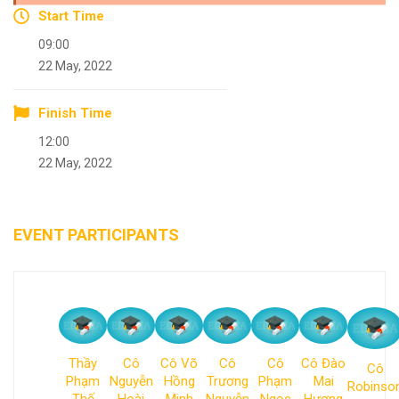
Start Time
09:00
22 May, 2022
Finish Time
12:00
22 May, 2022
EVENT PARTICIPANTS
Thầy
Cô
Cô Võ
Cô
Cô
Cô Đào
Cô
Phạm
Nguyễn
Hồng
Trương
Phạm
Mai
Robinso
Thế
Hoài
Minh
Nguyễn
Ngọc
Hương