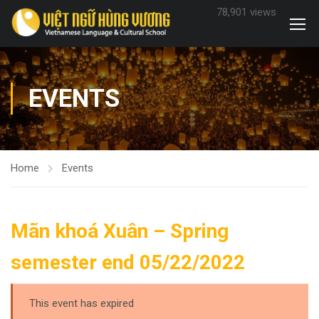
78,901 views
EVENTS
Home
Events
Mãn khoá Xuân – Spring
semester end 05/22/2022
This event has expired