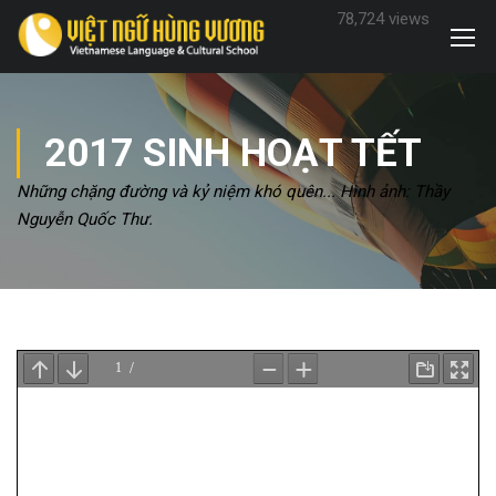
78,724 views
2017 SINH HOẠT TẾT
Những chặng đường và kỷ niệm khó quên... Hình ảnh: Thầy
Nguyễn Quốc Thư.