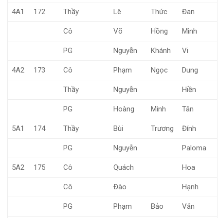
4A1
172
Thầy
Lê
Thức
Đan
Cô
Võ
Hồng
Minh
PG
Nguyễn
Khánh
Vi
4A2
173
Cô
Phạm
Ngọc
Dung
Thầy
Nguyễn
Hiền
PG
Hoàng
Minh
Tân
5A1
174
Thầy
Bùi
Trương
Đính
PG
Nguyễn
Paloma
5A2
175
Cô
Quách
Hoa
Cô
Đào
Hạnh
PG
Phạm
Bảo
Văn