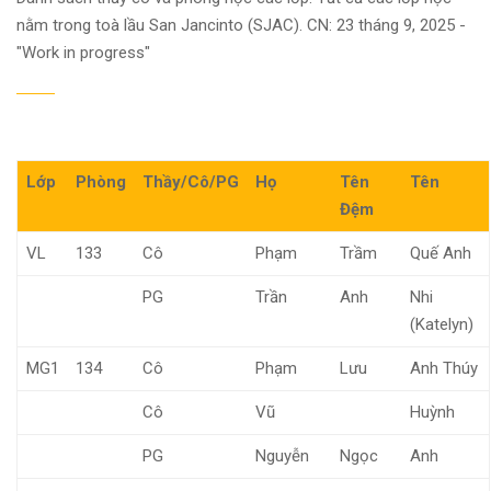
nằm trong toà lầu San Jancinto (SJAC). CN: 23 tháng 9, 2025 -
"Work in progress"
Lớp
Phòng
Thầy/Cô/PG
Họ
Tên
Tên
Đệm
VL
133
Cô
Phạm
Trầm
Quế Anh
PG
Trần
Anh
Nhi
(Katelyn)
MG1
134
Cô
Phạm
Lưu
Anh Thúy
Cô
Vũ
Huỳnh
PG
Nguyễn
Ngọc
Anh