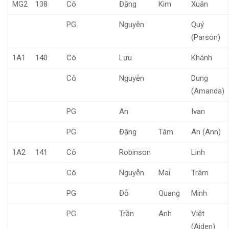
MG2
138
Cô
Đặng
Kim
Xuân
PG
Nguyễn
Quý
(Parson)
1A1
140
Cô
Lưu
Khánh
Cô
Nguyễn
Dung
(Amanda)
PG
An
Ivan
PG
Đặng
Tâm
An (Ann)
1A2
141
Cô
Robinson
Linh
Cô
Nguyễn
Mai
Trâm
PG
Đỗ
Quang
Minh
PG
Trần
Anh
Việt
(Aiden)