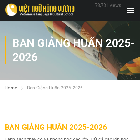
78,731 views
BAN GIẢNG HUẤN 2025-
2026
Home
Ban Giảng Huấn 2025-2026
BAN GIẢNG HUẤN 2025-2026
Danh sách thầy cô và phòng học các lớp. Tất cả các lớp học