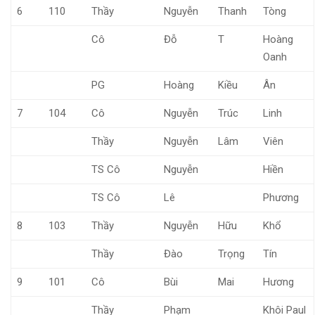
6
110
Thầy
Nguyễn
Thanh
Tòng
Cô
Đỗ
T
Hoàng
Oanh
PG
Hoàng
Kiều
Ân
7
104
Cô
Nguyễn
Trúc
Linh
Thầy
Nguyễn
Lâm
Viên
TS Cô
Nguyễn
Hiền
TS Cô
Lê
Phương
8
103
Thầy
Nguyễn
Hữu
Khổ
Thầy
Đào
Trọng
Tín
9
101
Cô
Bùi
Mai
Hương
Thầy
Phạm
Khôi Paul