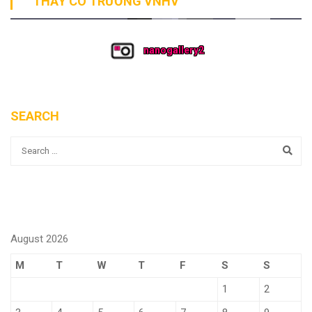
THẦY CÔ TRƯỜNG VNHV
nanogallery2
SEARCH
August 2026
M
T
W
T
F
S
S
1
2