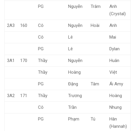
PG
Nguyễn
Trâm
Anh
(Crystal)
2A3
160
Cô
Nguyễn
Hoài
Anh
Cô
Lê
Mai
PG
Lê
Dylan
3A1
170
Thầy
Nguyễn
Huân
Thầy
Hoàng
Việt
PG
Đặng
Tâm
Ái Amy
3A2
171
Thầy
Trương
Hoàng
Cô
Trần
Nhung
PG
Phạm
Tú
Hân
(Hannah)