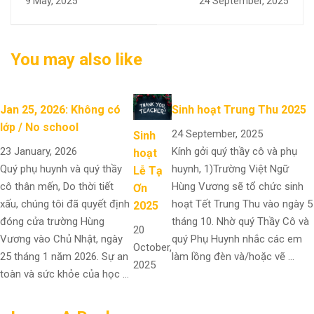
9 May, 2025
24 September, 2025
You may also like
Jan 25, 2026: Không có
Sinh hoạt Trung Thu 2025
lớp / No school
24 September, 2025
Sinh
23 January, 2026
Kính gởi quý thầy cô và phụ
hoạt
Quý phụ huynh và quý thầy
huynh, 1)Trường Việt Ngữ
Lễ Tạ
cô thân mến, Do thời tiết
Hùng Vương sẽ tổ chức sinh
Ơn
xấu, chúng tôi đã quyết định
hoạt Tết Trung Thu vào ngày 5
2025
đóng cửa trường Hùng
tháng 10. Nhờ quý Thầy Cô và
20
Vương vào Chủ Nhật, ngày
quý Phụ Huynh nhắc các em
October,
25 tháng 1 năm 2026. Sự an
làm lồng đèn và/hoặc vẽ …
2025
toàn và sức khỏe của học …