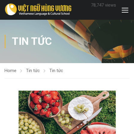
78,747 views
TIN TỨC
Home
Tin tức
Tin tức