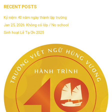
RECENT POSTS
Kỷ niệm 40 năm ngày thành lập trường
Jan 25, 2026: Không có lớp / No school
Sinh hoạt Lễ Tạ Ơn 2025