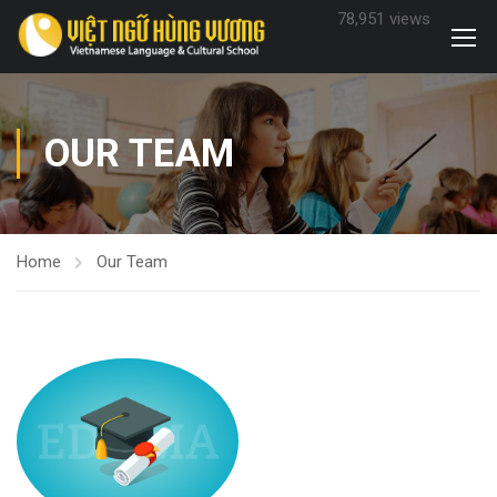
78,951 views
OUR TEAM
Home
Our Team