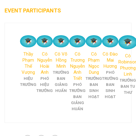
EVENT PARTICIPANTS
Thầy
Cô
Cô Võ
Cô
Cô
Cô Đào
Cô
Phạm
Nguyễn
Hồng
Trương
Phạm
Mai
Robinso
Thế
Hoài
Minh
Nguyễn
Ngọc
Hương
Phương
Vượng
Anh
Anh
Dung
TRƯỞNG
PHÓ
Linh
Triết
HIỆU
PHÓ
BAN
TRƯỞNG
TRƯỞNG
TRƯỞNG
TRƯỞNG
HIỆU
GIẢNG
PHÓ
BAN
BAN
BAN TU
TRƯỞNG
HUẤN
TRƯỞNG
SINH
SINH
THƯ
BAN
HOẠT
HOẠT
GIẢNG
HUẤN