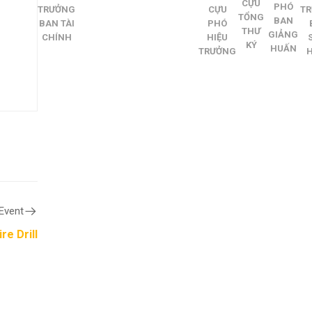
CỰU
PHÓ
TRƯỞNG
CỰU
T
TỔNG
BAN
BAN TÀI
PHÓ
THƯ
GIẢNG
CHÍNH
HIỆU
KÝ
HUẤN
TRƯỞNG
Event
re Drill