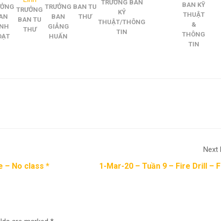
TRƯỞNG BAN
BAN KỸ
ƯỞNG
TRƯỞNG
BAN TU
TRƯỞNG
KỶ
THUẬT
AN
BAN
THƯ
BAN TU
THUẬT/THÔNG
&
INH
GIẢNG
THƯ
TIN
THÔNG
OẠT
HUẤN
TIN
Next 
e – No class *
1-Mar-20 – Tuần 9 – Fire Drill – Fi