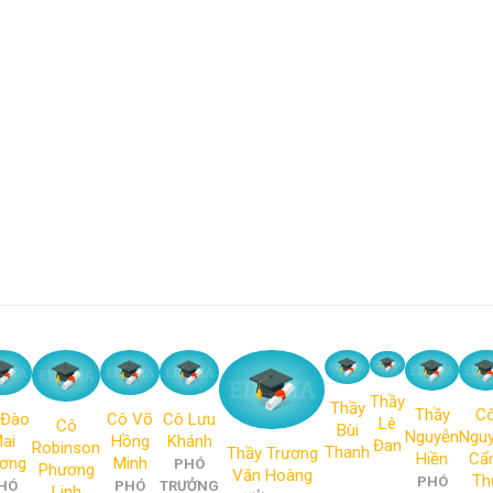
Thầy
Thầy
Thầy
C
 Đào
Cô Võ
Cô Lưu
Lê
Cô
Bùi
Nguyễn
Ngu
ai
Hồng
Khánh
Đan
Robinson
Thanh
Thầy Trương
Hiền
Cẩ
ơng
Minh
PHÓ
Phương
Văn Hoàng
Th
PHÓ
HÓ
PHÓ
TRƯỞNG
Linh