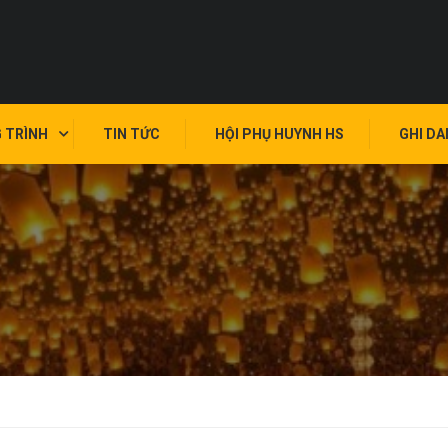
 TRÌNH
TIN TỨC
HỘI PHỤ HUYNH HS
GHI D