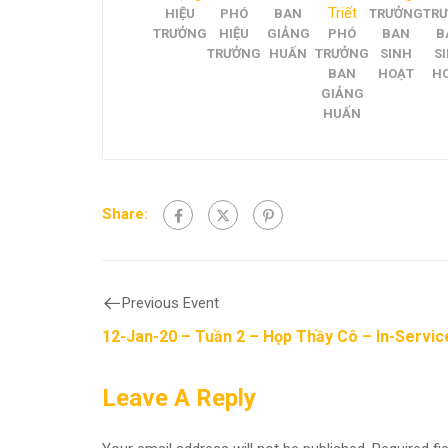
Triết
HIỆU
PHÓ
BAN
TRƯỞNG
TR
TRƯỞNG
HIỆU
GIẢNG
PHÓ
BAN
B
TRƯỞNG
HUẤN
TRƯỞNG
SINH
S
BAN
HOẠT
H
GIẢNG
HUẤN
Share:
Previous Event
12-Jan-20 – Tuần 2 – Họp Thầy Cô – In-Servic
Leave A Reply