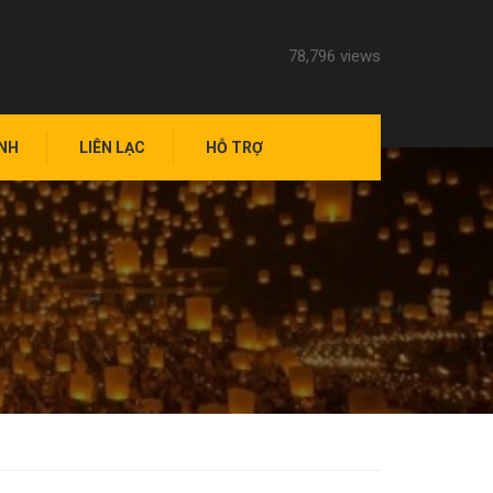
78,796 views
ANH
LIÊN LẠC
HỖ TRỢ