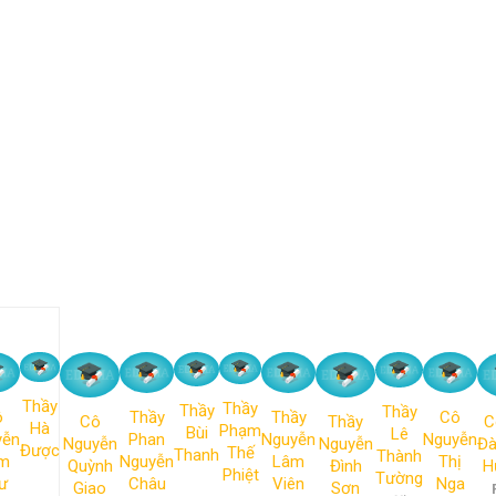
Thầy
Thầy
Thầy
Thầy
ô
Thầy
Thầy
Cô
Cô
Thầy
C
Hà
Phạm
Bùi
Lê
yễn
Phan
Nguyễn
Nguyễn
Nguyễn
Nguyễn
Đà
Được
Thế
Thanh
Thành
m
Nguyễn
Lâm
Thị
Quỳnh
Đình
H
Phiệt
Tường
ư
Châu
Viên
Nga
Giao
Sơn