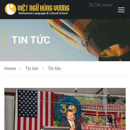
78,730 views
TIN TỨC
Home
Tin tức
Tin tức