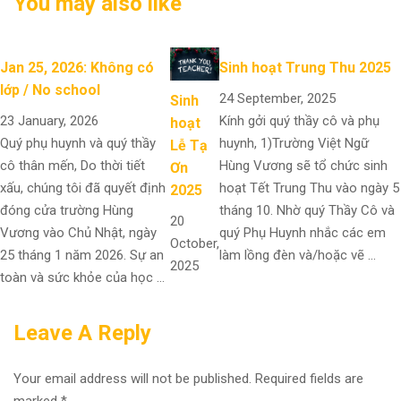
You may also like
Jan 25, 2026: Không có
Sinh hoạt Trung Thu 2025
lớp / No school
24 September, 2025
Sinh
23 January, 2026
Kính gởi quý thầy cô và phụ
hoạt
Quý phụ huynh và quý thầy
huynh, 1)Trường Việt Ngữ
Lễ Tạ
cô thân mến, Do thời tiết
Hùng Vương sẽ tổ chức sinh
Ơn
xấu, chúng tôi đã quyết định
hoạt Tết Trung Thu vào ngày 5
2025
đóng cửa trường Hùng
tháng 10. Nhờ quý Thầy Cô và
20
Vương vào Chủ Nhật, ngày
quý Phụ Huynh nhắc các em
October,
25 tháng 1 năm 2026. Sự an
làm lồng đèn và/hoặc vẽ …
2025
toàn và sức khỏe của học …
Leave A Reply
Your email address will not be published.
Required fields are
marked
*