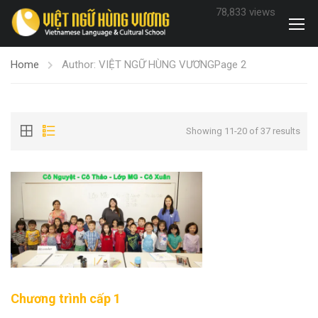
78,833 views
Home
Author: VIỆT NGỮ HÙNG VƯƠNG
Page 2
Showing 11-20 of 37 results
Chương trình cấp 1