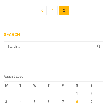
1
2
SEARCH
August 2026
M
T
W
T
F
S
S
1
2
3
4
5
6
7
8
9