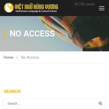
78,756 views
NO ACCESS
Home
No Access
SEARCH