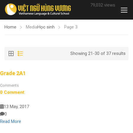
79,032 views
Home
Media
Học sinh
Page 3
Showing 21-30 of 37 results
Grade 2A1
Comments
0 Comment
13 May, 2017
0
Read More