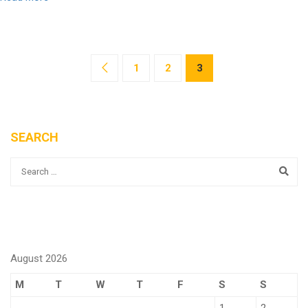
1
2
3
SEARCH
August 2026
M
T
W
T
F
S
S
1
2